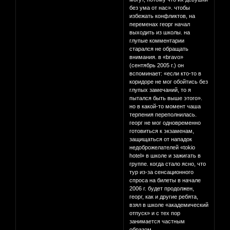
без ума от нас». чтобы
избежать конфликтов, на
переменах георг начал
выходить из школы. на
глупые комментарии
старался не обращать
внимания. в «bravo»
(сентябрь 2005 г.) он
вспоминает: «если кто-то в
коридоре не мог обойтись без
глупых замечаний, то я
пытался быть выше этого».
но в какой-то момент чаша
терпения переполнилась.
георг не мог одновременно
готовиться к экзаменам,
защищаться от нападок
недоброжелателей «tokio
hotel» в школе и зажигать в
группе. когда стало ясно, что
тур из-за сенсационного
спроса на билеты в начале
2006 г. будет продолжен,
георг, как и другие ребята,
взял в школе «академический
отпуск» и с тех пор
занимается частным
образом.