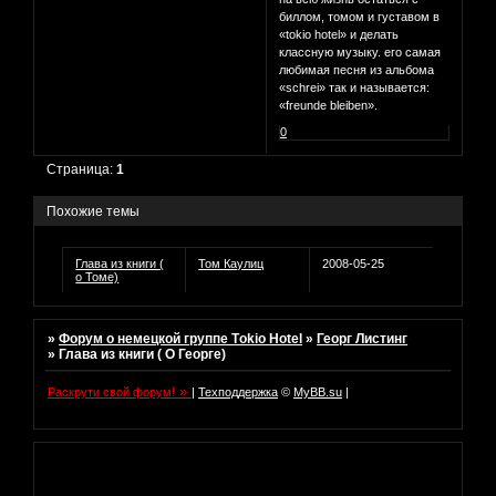
биллом, томом и густавом в
«tokio hotel» и делать
классную музыку. его самая
любимая песня из альбома
«schrei» так и называется:
«freunde bleiben».
0
Страница:
1
Похожие темы
Глава из книги (
Том Каулиц
2008-05-25
о Томе)
»
Форум о немецкой группе Tоkio Hotel
»
Георг Листинг
»
Глава из книги ( О Георге)
»
Раскрути свой форум!
|
Техподдержка
©
MyBB.su
|