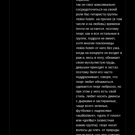
так он смог максимально
сосредоточиться на своей
роли бас-гитариста группы
«tokio hotel». на прочее (в том
числе и на любовь) времени
почти не остается. поэтому
георг, как и все остальные в
группе, подруги не имеет,
хотя многие поклонницы
«tokio hotel» от него без ума.
когда на концерте он входит в
раж и, весь в поту, обнажает
свою мускулистую грудь,
девушки приходят в экстаз.
поэтому билл его часто
поддразнивает, говоря, что
георг любит обнажаться.
одевается георг неброско, но
при этом у него есть свой
стиль. любит носить джинсы
с дырками и застиранные,
чаще всего зеленые,
футболки с надписями:
«audioslave», «guns n' roses»
или «gorillaz» (известная
комик-группа). георг носит
волосы до плеч. от природы
они вьются, что ему совсем