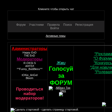
Кликните чтобы открыть чат
Форум
Участники
Правила
Поиск
Регистрация
Войти
Активные темы
Администраторы
Happy EnD
*Реклама
ThE EnD
*О Форум
Модераторы
Жми
*Конкурс
R-OKSI-S
АНГЕЛ
Голосуй
*Для нович
^^Funny_BubBless^^
*Ролевая
за
tOKio_AnGel
Bloom
ФОРУМ
Проводиться
набор
модераторов!
- сделать страницу стартовой.