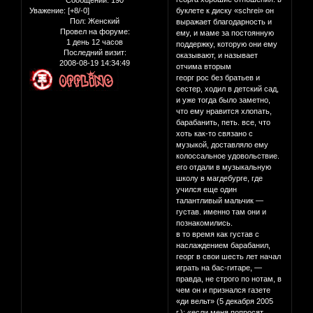
Сообщений:
190
Уважение:
[+8/-0]
буклете к диску «schrei» он
Пол:
Женский
выражает благодарность и
Провел на форуме:
ему, и маме за постоянную
1 день 12 часов
поддержку, которую они ему
Последний визит:
оказывают, и называет
2008-08-19 14:34:49
отчима вторым
георг рос без братьев и
сестер, ходил в детский сад,
и уже тогда было заметно,
что ему нравится хлопать,
барабанить, петь. все, что
хоть как-то связано с
музыкой, доставляло ему
колоссальное удовольствие.
его отдали в музыкальную
школу в магдебурге, где
учился еще один
талантливый мальчик —
густав. именно там они и
познакомились.
в то время как густав с
наслаждением барабанил,
георг в свои шесть лет начал
играть на бас-гитаре, —
правда, не строго по нотам, в
чем он и признался газете
«ди вельт» (5 декабря 2005
г.): «если меня попросят