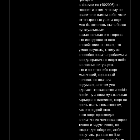
в «bravo» же (40/2005) он
говорит и о том, что ему не
нравится в самом себе: «мои
оттопыренные уши. а еще
мне бы хотелось стать более
пунктуальным».
самая сильная его сторона —
это исходящее от него
спокойствие. он знает, что
умеет слушать, к тому же
способен решать проблемы и
всегда правильно ведет себя
в сложных ситуациях.
это и понятно, ибо георг —
мыслящий, серьезный
человек; он сначала
подумает, а потом уже
сделает. это касается и «tokio
hotel». ну а если музыкальная
карьера не сложится, георг не
прочь стать стоматологом,
как его родной отец.
хотя георг производит
впечатление человека скорее
тихого и задумчивого, он
открыт для общения, любит
пошутить. раньше он был
совсем не таким спокойным,