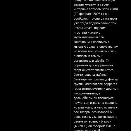
делать музыку. в своем
интервью авторам этой книги
(19 февраля 2006 г.) он
сообщил, что они с густавом
уже тогда подумывали о том,
чтобы играть вдвоем:
«густава я знаю с
музыкальной школы.
конечно, мы носились с
мыслью создать свою группу.
но потом мы познакомились
с биллом и томом и
организовали „devilish"».
образцом для подражания
георг считает знаменитого
бас-гитариста майкла
бальзари по прозвищу фли из
группы «red hot chili peppers».
георг интересуется и другими
инструментами, в
дальнейшем он планирует
научиться играть на пианино.
но главной для него остается
бас-гитара, без которой он
свою жизнь уже не мыслит. в
своем интервью «bravo»
(40/2005) он говорит: «меня
преследует какой-то