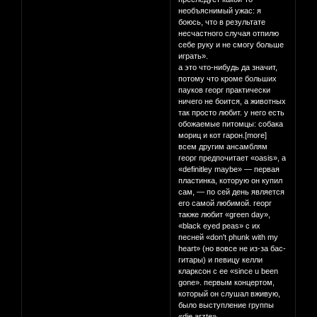
необъяснимый ужас: я
боюсь, что в результате
несчастного случая отпилю
себе руку и не смогу больше
играть».
а это что-нибудь да значит,
потому что кроме больших
пауков георг практически
ничего не боится, а животных
так просто любит. у него есть
обожаемые питомцы: собака
мориц и кот гарон.[more]
всем другим ансамблям
георг предпочитает «oasis», a
«definitley maybe» — первая
пластинка, которую он купил
сам, — по сей день является
его самой любимой. георг
также любит «green day»,
«black eyed peas» с их
песней «don't phunk with my
heart» (но вовсе не из-за бас-
гитары) и певицу келли
кларксон с ее «since u been
gone». первым концертом,
который он слушал вживую,
было выступление группы
«die arzte».