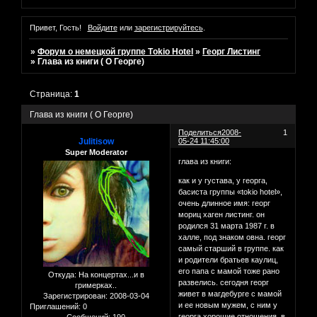
Привет, Гость!
Войдите
или
зарегистрируйтесь
.
»
Форум о немецкой группе Tоkio Hotel
»
Георг Листинг
»
Глава из книги ( О Георге)
Страница:
1
Глава из книги ( О Георге)
Поделиться
2008-
1
Julitisow
05-24 11:45:00
Super Moderator
глава из книги:
как и у густава, у георга,
басиста группы «tokio hotel»,
очень длинное имя: георг
мориц хаген листинг. он
родился 31 марта 1987 г. в
халле, под знаком овна. георг
самый старший в группе. как
и родители братьев каулиц,
его папа с мамой тоже рано
Откуда:
На концертaх...и в
развелись. сегодня георг
гримерках..
живет в магдебурге с мамой
Зарегистрирован
: 2008-03-04
и ее новым мужем, с ним у
Приглашений:
0
георга хорошие отношения. в