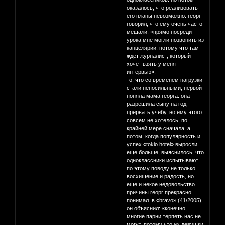
оказалось, что реализовать
его планы невозможно. георг
говорил, что ему очень часто
мешали: «прямо посреди
урока мне могли позвонить из
канцелярии, потому что там
ждет журналист, который
хочет взять у меня
интервью».
то, что со временем нагрузки
стали непосильными, первой
поняла мама георга. она
разрешила сыну на год
прервать учебу, но ему этого
совсем не хотелось, по
крайней мере сначала. а
потом, когда популярность и
успех «tokio hotel» выросли
еще больше, выяснилось, что
одноклассники испытывают
по этому поводу не только
восхищение и радость, но
еще и некое недовольство.
причины георг прекрасно
понимал. в «bravo» (41/2005)
он объяснил: «конечно,
многие парни терпеть нас не
могут, потому что их девушки