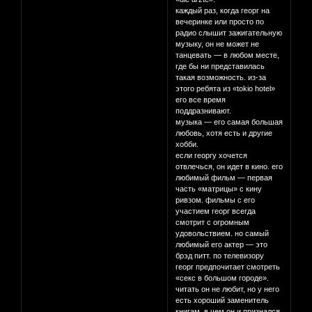
каждый раз, когда георг на
вечеринке или просто по
радио слышит зажигательную
музыку, он не может не
танцевать — в любом месте,
где бы ни представилась
такая возможность. из-за
этого ребята из «tokio hotel»
его все время
поддразнивают.
музыка — его самая большая
любовь, хотя есть и другие
хобби.
если георгу хочется
отвлечься, он идет в кино. его
любимый фильм — первая
часть «матрицы» с кину
ривзом. фильмы с его
участием георг всегда
смотрит с огромным
удовольствием. но самый
любимый его актер — это
брэд питт. по телевизору
георг предпочитает смотреть
«секс в большом городе».
читать он не любит, но у него
есть хороший заменитель
книгам, в чем он и признался