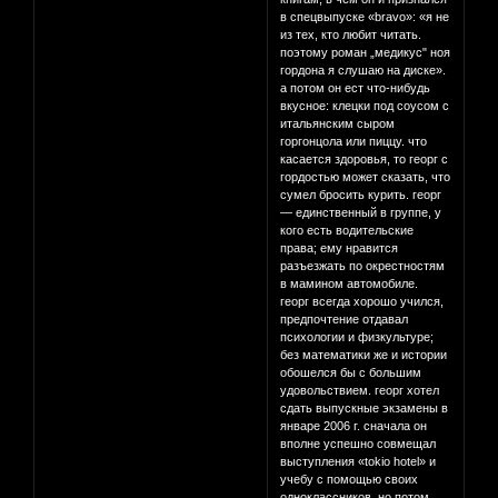
в спецвыпуске «bravo»: «я не
из тех, кто любит читать.
поэтому роман „медикус" ноя
гордона я слушаю на диске».
а потом он ест что-нибудь
вкусное: клецки под соусом с
итальянским сыром
горгонцола или пиццу. что
касается здоровья, то георг с
гордостью может сказать, что
сумел бросить курить. георг
— единственный в группе, у
кого есть водительские
права; ему нравится
разъезжать по окрестностям
в мамином автомобиле.
георг всегда хорошо учился,
предпочтение отдавал
психологии и физкультуре;
без математики же и истории
обошелся бы с большим
удовольствием. георг хотел
сдать выпускные экзамены в
январе 2006 г. сначала он
вполне успешно совмещал
выступления «tokio hotel» и
учебу с помощью своих
одноклассников. но потом