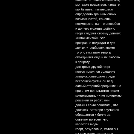
мог даже подраться: «знаете,
как бывает... пытаешься
определить границы своих
возможностей, хочешь
посмотреть, на что способен
и до чего можешь дойти».
георг следует своему девизу:
«живи мечтой». это
прекрасно подходит и для
других «токийцев». кроме
того, с густавом георга
объединяет еще и их любовь
к природе.
для троих друзей георг —
полюс покоя, он сохраняет
хладнокровие даже среди
всеобщей суеты. он ведь
самый старший среди них, но
при этом не пытается никем
командовать: «я не принимаю
решений за ребят, они
должны сами понимать, что
делают». зато при случае он
обращается к биллу за
советом во всем, что
касается моды.
георг, безусловно, хотел бы
на всю жизнь остаться с