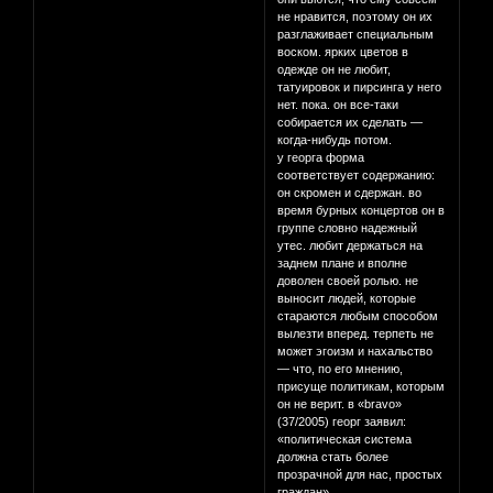
не нравится, поэтому он их
разглаживает специальным
воском. ярких цветов в
одежде он не любит,
татуировок и пирсинга у него
нет. пока. он все-таки
собирается их сделать —
когда-нибудь потом.
у георга форма
соответствует содержанию:
он скромен и сдержан. во
время бурных концертов он в
группе словно надежный
утес. любит держаться на
заднем плане и вполне
доволен своей ролью. не
выносит людей, которые
стараются любым способом
вылезти вперед. терпеть не
может эгоизм и нахальство
— что, по его мнению,
присуще политикам, которым
он не верит. в «bravo»
(37/2005) георг заявил:
«политическая система
должна стать более
прозрачной для нас, простых
граждан».