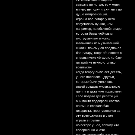
сыграть по нотам, то у меня
ничего не получится». ему по
душе импровизации.
игра на бас-гитаре у него
получалась лучше, чем,
например, на обычной гитаре,
которая была любимым
инструментом многих
мальчишек из музыкальной
школы. почему он предпочел
бас-гитару, георг объясняет в
спецвыпуске «bravo»: «с бас-
гитарой не нужно столько
возиться».
когда георгу было лет десять,
у него появились друзья,
которые были увлечены
идеей создать музыкальную
группу и даже уже подыскали
себе подвал для репетиций.
они почти подобрали состав,
но им не хватало бас-
гитариста. георг уцепился за
эту возможность и стал
играть в группе.
но вскоре ушел, потому что
совершенно иначе
представлял себе, как надо