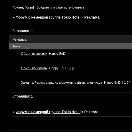
Привет, Гость!
Войдите
или
зарегистрируйтесь
.
»
Форум о немецкой группе Tоkio Hotel
»
Реклама
Страница:
1
Реклама
Тема
Обмен ссылками
Happy EnD
Обмен банерамы
Happy EnD
[
1
2
]
Закрыта
Реклама ваших форумов, сайтов, дневников
Happy EnD
[
1
2
]
Страница:
1
»
Форум о немецкой группе Tоkio Hotel
»
Реклама