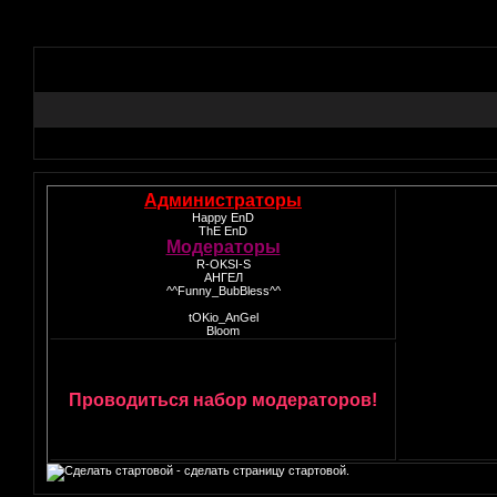
Администраторы
Happy EnD
ThE EnD
Модераторы
R-OKSI-S
АНГЕЛ
^^Funny_BubBless^^
tOKio_AnGel
Bloom
Проводиться набор модераторов!
- сделать страницу стартовой.