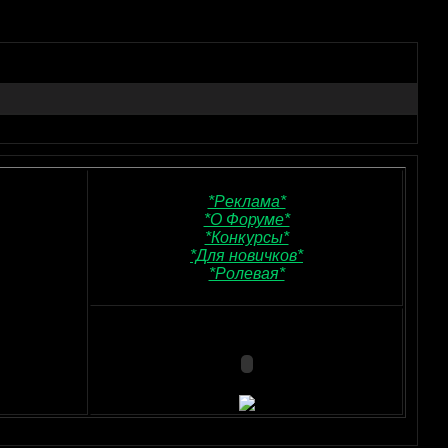
*Реклама*
*О Форуме*
*Конкурсы*
*Для новичков*
*Ролевая*