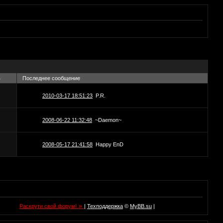
в
Последнее сообщение
2010-03-17 18:51:23
P.R.
2008-06-22 11:32:48
~Daemon~
2008-05-17 21:41:58
Happy EnD
»
Раскрути свой форум!
|
Техподдержка
©
MyBB.su
|