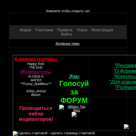
Кликните чтобы открыть чат
Форум
Участники
Правила
Поиск
Регистрация
Войти
Активные темы
Администраторы
Happy EnD
*Реклама
ThE EnD
*О Форум
Модераторы
Жми
*Конкурс
R-OKSI-S
АНГЕЛ
Голосуй
*Для нович
^^Funny_BubBless^^
*Ролевая
за
tOKio_AnGel
Bloom
ФОРУМ
Проводиться
набор
модераторов!
- сделать страницу стартовой.