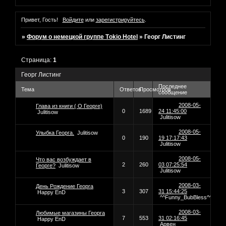
Привет, Гость!
Войдите
или
зарегистрируйтесь
.
»
Форум о немецкой группе Tоkio Hotel
»
Георг Листинг
Страница:
1
Георг Листинг
Последнее
Тема
Ответов
Просмотров
сообщение
2008-05-
Глава из книги ( О Георге)
0
1689
24 11:45:00
Julitisow
Julitisow
2008-05-
Улыбка Георга.
Julitisow
0
190
19 17:17:43
Julitisow
2008-05-
Что вас возбуждает в
2
260
03 07:25:54
Георге?
Julitisow
Julitisow
2008-03-
День Рождение Георга
3
307
31 15:44:25
Happy EnD
^^Funny_BubBless^^
2008-03-
Любимые магазины Георга
7
553
31 02:16:45
Happy EnD
Арвен