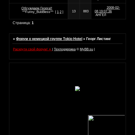
2008-02-
Обсуждаем Георга!!
13
883
08 19:07:36
^^Funny_BubBless^^
[
1
2
]
АНГЕЛ
Страница:
1
»
Форум о немецкой группе Tоkio Hotel
»
Георг Листинг
»
Раскрути свой форум!
|
Техподдержка
©
MyBB.su
|