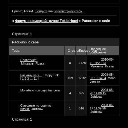
Привет, Гость!
Войдите
или
зарегистрируйтесь
.
»
Форум о немецкой группе Tоkio Hotel
»
Расскажи о себе
Страница:
1
Расскажи о себе
Последнее
Тема
Ответов
Просмотров
сообщение
2010-06-
Приветик)))
0
1428
11 01:29:13
Микаель_Яська
Микаель_Яська
2009-05-
Раскажу ка я...
Happy EnD
109
6332
03 19:14:04
Moon
[
1
2
3
…
11
]
Lensan
2008-06-
Мольба о помощи
ha_Lera
4
695
20 14:00:15
Julitisow
2008-06-
Смешные истории из
1
516
17 11:39:56
жизни.
Julitisow
Julitisow
Страница:
1