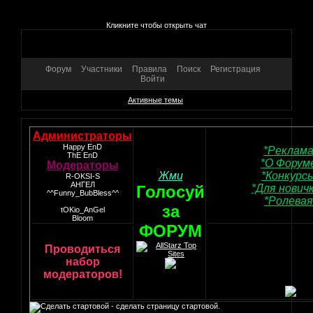
Кликните чтобы открыть чат
Форум
Участники
Правила
Поиск
Регистрация
Войти
Активные темы
Администраторы
Happy EnD
*Реклама
ThE EnD
*О Форум
Модераторы
Жми
*Конкурс
R-OKSI-S
АНГЕЛ
Голосуй
*Для нович
^^Funny_BubBless^^
*Ролевая
за
tOKio_AnGel
Bloom
ФОРУМ
Проводиться
набор
модераторов!
- сделать страницу стартовой.