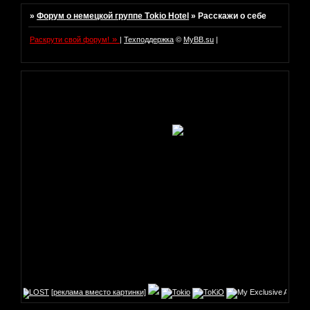
»
Форум о немецкой группе Tоkio Hotel
»
Расскажи о себе
»
Раскрути свой форум!
|
Техподдержка
©
MyBB.su
|
[реклама вместо картинки]