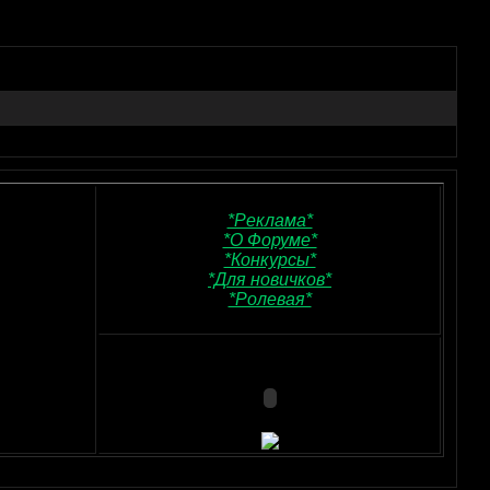
*Реклама*
*О Форуме*
*Конкурсы*
*Для новичков*
*Ролевая*