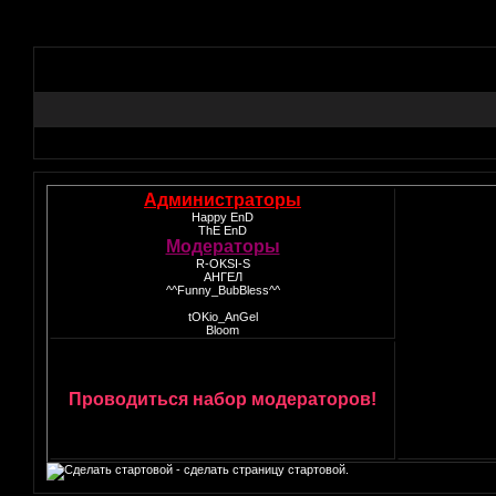
Администраторы
Happy EnD
ThE EnD
Модераторы
R-OKSI-S
АНГЕЛ
^^Funny_BubBless^^
tOKio_AnGel
Bloom
Проводиться набор модераторов!
- сделать страницу стартовой.