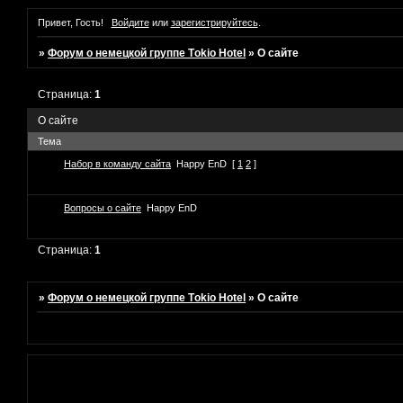
Привет, Гость!
Войдите
или
зарегистрируйтесь
.
»
Форум о немецкой группе Tоkio Hotel
»
О сайте
Страница:
1
О сайте
Тема
Набор в команду сайта
Happy EnD
[
1
2
]
Вопросы о сайте
Happy EnD
Страница:
1
»
Форум о немецкой группе Tоkio Hotel
»
О сайте