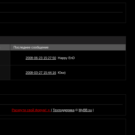
в
Последнее сообщение
2008-06-23 15:27:50
Happy EnD
2008-03-27 15:44:16
Юки)
»
Раскрути свой форум!
|
Техподдержка
©
MyBB.su
|